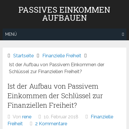
Zum
PASSIVES EINKOMMEN
Inhalt
AUFBAUEN
springen
MENÜ
Startseite
Finanzielle Freiheit
Ist der Aufbau von Passivem Einkommen der
Schlüssel zur Finanziellen Freiheit?
Ist der Aufbau von Passivem
Einkommen der Schlüssel zur
Finanziellen Freiheit?
Von
rene
10. Februar 2018
Finanzielle
Freiheit
2 Kommentare